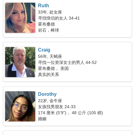
Ruth
33年, 处女座
寻找情侣的女人 34-41
霍布桑德
岩石，棒球
Craig
56年, 天蝎座
寻找一位资深女士的男人 44-52
霍布桑德， 美国
真实的关系
Dorothy
22岁, 金牛座
女孩找男朋友 24-33
174 厘米 (5'9")， 48 公斤 (105 磅)
婚姻